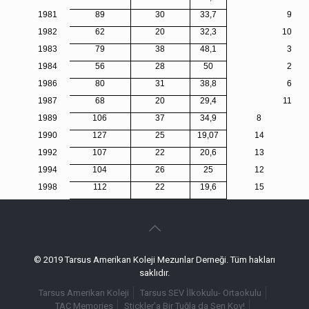
1981
89
30
33,7
9
1982
62
20
32,3
10
1983
79
38
48,1
3
1984
56
28
50
2
1986
80
31
38,8
6
1987
68
20
29,4
11
1989
106
37
34,9
8
1990
127
25
19,07
14
1992
107
22
20,6
13
1994
104
26
25
12
1998
112
22
19,6
15
© 2019 Tarsus Amerikan Koleji Mezunlar Derneği. Tüm hakları
saklıdır.
Tarsus Amerikan Koleji
Tarsus SEV İlkokulu- Ortaokulu
TAC Memories
Stickler’a Bir Tuğla da Sen Koy!