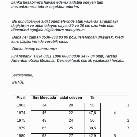
banka hesabımıza havale ederek aidatını ödeyen tüm
mezunlarımıza tekrar teşekkür ederim.
Bu gün itibariyle aidat ödemelerinde atak yaparak sıralamayı
değiştiren ve aidat ödeyen sayısı 20 ve 20 nin üzerinde olan
dönemleri aşağıda bilgilerinize sunuyorum.
Bana her zaman 0530-333 83 99
no.lu
telefondan ulaşarak, kredi
kartı bilgilerinizi de verebilirsiniz.
Banka hesap numaramız:
Finansbank TR34 0011 1000 0000 0030 3477 04 olup, Tarsus
Amerikan Koleji Mezunlar Derneği (açık olarak yazılacak) hesabı.
Sevgilerimle,
BETÜL
M.yılı
Sını Mevcudu
aidat ödeyen
%
1963
34
20
58
1
1974
46
22
47,8
4
1975
48
24
50
2
1979
65
25
38,5
7
1980
63
27
42,9
5