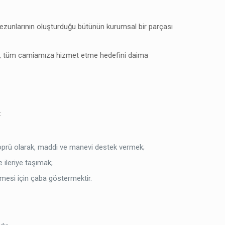
zunlarının oluşturduğu bütünün kurumsal bir parçası
eğil, tüm camiamıza hizmet etme hedefini daima
:
 köprü olarak, maddi ve manevi destek vermek;
 ileriye taşımak;
lmesi için çaba göstermektir.