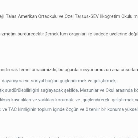
i, Talas Amerikan Ortaokulu ve Özel Tarsus-SEV İlköğretim Okulu me
e hizmetini sürdürecektir.Dernek tüm organları ile sadece üyelerine d
zandırmak temel amacımızdır; bu uğurda misyonumuzun ana unsurları
 dayanışma ve sosyal bağları güçlendirmek ve geliştirmek;
rak sürdürülebilirliğini sağlayacak şekilde, Mezunlar ve Okul arasında
ilmiş kaynakları ve varlıkları korumak ve güçlendirerek geliştirmek ve
k ve TAC kimliğinin toplum içinde özgün ve özenilir bir konuma yükse