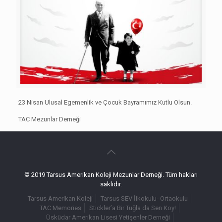
23 Nisan Ulusal Egemenlik ve Çocuk Bayramımız Kutlu Olsun.
TAC Mezunlar Derneği
© 2019 Tarsus Amerikan Koleji Mezunlar Derneği. Tüm hakları
saklıdır.
Tarsus Amerikan Koleji
Tarsus SEV İlkokulu- Ortaokulu
TAC Memories
Stickler’a Bir Tuğla da Sen Koy!
Üsküdar Amerikan Lisesi Yetişenler Derneği