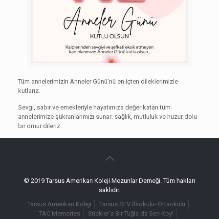
Tüm annelerimizin Anneler Günü’nü en içten dileklerimizle
kutlarız.
Sevgi, sabır ve emekleriyle hayatımıza değer katan tüm
annelerimize şükranlarımızı sunar; sağlık, mutluluk ve huzur dolu
bir ömür dileriz.
© 2019 Tarsus Amerikan Koleji Mezunlar Derneği. Tüm hakları
saklıdır.
Tarsus Amerikan Koleji
Tarsus SEV İlkokulu- Ortaokulu
TAC Memories
Stickler’a Bir Tuğla da Sen Koy!