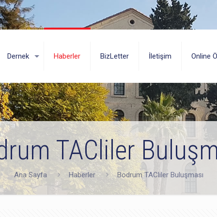
Dernek
Haberler
BizLetter
İletişim
Online 
drum TACliler Buluşm
Ana Sayfa
Haberler
Bodrum TACliler Buluşması