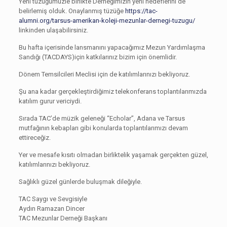
Yeni tüzüğümüzle birlikte Derneğimizin yeni hedeflerini de
belirlemiş olduk. Onaylanmış tüzüğe
https://tac-
alumni.org/tarsus-amerikan-koleji-mezunlar-dernegi-tuzugu/
linkinden ulaşabilirsiniz.
Bu hafta içerisinde lansmanını yapacağımız Mezun Yardımlaşma
Sandığı (TACDAYS)için katkılarınız bizim için önemlidir.
Dönem Temsilcileri Meclisi için de katılımlarınızı bekliyoruz.
Şu ana kadar gerçekleştirdiğimiz telekonferans toplantılarımızda
katılım gurur vericiydi.
Sırada TAC’de müzik geleneği “Echolar”, Adana ve Tarsus
mutfağının kebapları gibi konularda toplantılarımızı devam
ettireceğiz.
Yer ve mesafe kısıtı olmadan birliktelik yaşamak gerçekten güzel,
katılımlarınızı bekliyoruz.
Sağlıklı güzel günlerde buluşmak dileğiyle.
TAC Saygı ve Sevgisiyle
Aydın Ramazan Dincer
TAC Mezunlar Derneği Başkanı