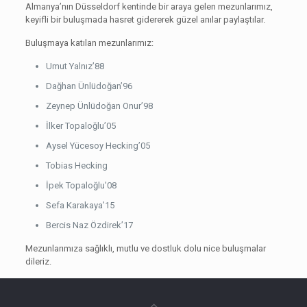
Almanya’nın Düsseldorf kentinde bir araya gelen mezunlarımız,
keyifli bir buluşmada hasret gidererek güzel anılar paylaştılar.
Buluşmaya katılan mezunlarımız:
Umut Yalnız’88
Dağhan Ünlüdoğan’96
Zeynep Ünlüdoğan Onur’98
İlker Topaloğlu’05
Aysel Yücesoy Hecking’05
Tobias Hecking
İpek Topaloğlu’08
Sefa Karakaya’15
Bercis Naz Özdirek’17
Mezunlarımıza sağlıklı, mutlu ve dostluk dolu nice buluşmalar
dileriz.