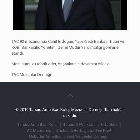
TAC’92 mezunumuz Cahit Erdoğan, Yapı Kredi Bankası Ticari ve
KOBİ Bankacılık Yönetimi Genel Müdür Yardımcılığı görevine
atandı.
Mezunumuzu tebrik eder, başarılarının devamını dileriz.
TAC Mezunlar Derneği
© 2019 Tarsus Amerikan Koleji Mezunlar Derneği. Tüm hakları
saklıdır.
Tarsus Amerikan Koleji
Tarsus SEV İlkokulu- Ortaokulu
TAC Memories
Stickler’a Bir Tuğla da Sen Koy!
Üsküdar Amerikan Lisesi Yetişenler Derneği