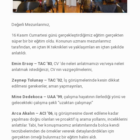
Değerli Mezunlarımız,
16 Kasım Cumartesi günü gerçekleştirdiğimiz eğitim gerçekten
süper bir bir eğitim oldu. Konunun uzmanı mezunlarımız
tarafından, en içten IK teknikleri ve yaklaşımları en içten şekilde
anlatıldı.
Emin Ersoy – TAC ’83
, CV ‘de neleri anlatmamızı ve/veya neleri
anlatmak istediğinizi, CV nin vazgeçilmelerini,
Zeynep Tolunay – TAC ’02
, İş görüşmelerinde kesin dikkat
edilmesi gerekenler, aman yapmayınları,
Mine Dedekoca – UAA ’99
, çalışma hayatının ilerlediği yönü ve
gelecekteki çalışma şekli “uzaktan çalışmayı”
Arca Akalın – ACI ’06
, iş görüşmesine davet edilene kadar
yapılması doğru olanları ve proaktif iş arama yollarını, inceliklerini
anlattılar. Tabi, her konuşmacımız anlatımlarında bolca kendi
tecrübelerinden de örnekler vererek detaylandırdıkları için
gerçekten örneği bulunmaz bir eğitim halini aldı.