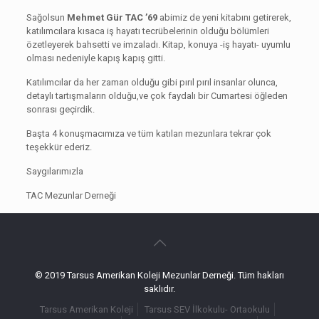
Sağolsun
Mehmet Gür TAC ’69
abimiz de yeni kitabını getirerek,
katılımcılara kısaca iş hayatı tecrübelerinin olduğu bölümleri
özetleyerek bahsetti ve imzaladı. Kitap, konuya -iş hayatı- uyumlu
olması nedeniyle kapış kapış gitti.
Katılımcılar da her zaman olduğu gibi pırıl pırıl insanlar olunca,
detaylı tartışmaların olduğu,ve çok faydalı bir Cumartesi öğleden
sonrası geçirdik.
Başta 4 konuşmacımıza ve tüm katılan mezunlara tekrar çok
teşekkür ederiz.
Saygılarımızla
TAC Mezunlar Derneği
© 2019 Tarsus Amerikan Koleji Mezunlar Derneği. Tüm hakları
saklıdır.
Tarsus Amerikan Koleji
Tarsus SEV İlkokulu- Ortaokulu