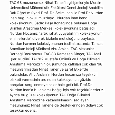
TAC'68 mezunumuz Nihat Taner'in girişimleriyle Mersin 
Üniversitesi Mühendislik Fakültesi Genel Jeoloji Anabilim 
Dalı Öğretim üyesi Prof. Dr. Selim İnan ile Prof.Dr.Nurdan 
İnan bugün okulumuzdaydı. Nurdan İnan kendi 
koleksiyonunu Sadık Paşa Konağı'nda bulunan Doğa 
Bilimleri Araştırma Merkezi koleksiyonuna bağışladı. 
Nurdan Hocamız "artık rahat uyuyabilirim koleksiyonum 
emin ellerde" diyerek bizlerle mutluluğunu paylaştı. 
Nurdan hanımın koleksiyonunun teslimi sırasında Tarsus 
Amerikan Koleji Müdiresi Ahu Arslan, TAC Mezunlar 
Derneği Başkanımız TAC'83 Ramazan Dinçer, TAC Mali 
İşler Müdürü TAC'82 Mustafa Özünlü ve Doğa Bilimleri 
Araştırma Merkezi'nin oluşumunda katkıları çok olan '68 
mezunlarımızdan Nihat Taner ve Eşref Etker'de 
bulundular. Ahu Arslan'ın Nurdan hocamıza teşekkür 
plaketi vermesinin ardından koleksiyonun güzide 
parçaları sergilenmeye hazır hale getirildi. Prof.Dr. 
Nurdan İnan'a bu anlamlı bağışı için cok teşekkür ederiz. 
Ayrıca bu güzel koleksiyonun TAC Doğa Bilimleri 
Araştırma Merkezi'ne kazandırılmasını sağlayan 
mezunumuz Nihat Taner'e de desteklerinden dolayı çok 
teşekkür ederiz. 