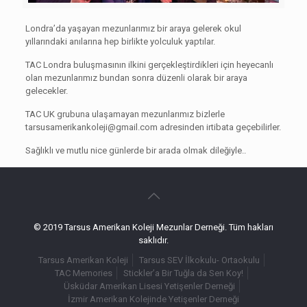
Londra’da yaşayan mezunlarımız bir araya gelerek okul
yıllarındaki anılarına hep birlikte yolculuk yaptılar.
TAC Londra buluşmasının ilkini gerçekleştirdikleri için heyecanlı
olan mezunlarımız bundan sonra düzenli olarak bir araya
gelecekler.
TAC UK grubuna ulaşamayan mezunlarımız bizlerle
tarsusamerikankoleji@gmail.com
adresinden irtibata geçebilirler.
Sağlıklı ve mutlu nice günlerde bir arada olmak dileğiyle..
© 2019 Tarsus Amerikan Koleji Mezunlar Derneği. Tüm hakları
saklıdır.
Tarsus Amerikan Koleji
Tarsus SEV İlkokulu- Ortaokulu
TAC Memories
Stickler’a Bir Tuğla da Sen Koy!
Üsküdar Amerikan Lisesi Yetişenler Derneği
İzmir Amerikan Kolejinde Yetişenler Derneği