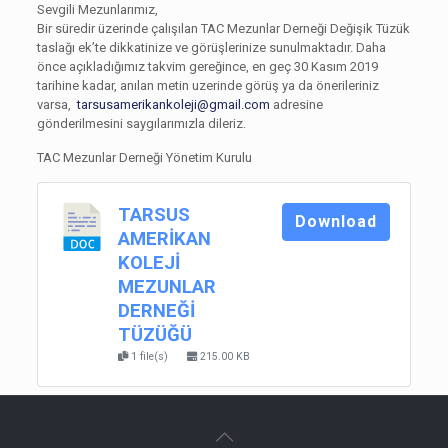
Sevgili Mezunlarımız,
Bir süredir üzerinde çalışılan TAC Mezunlar Derneği Değişik Tüzük
taslağı ek’te dikkatinize ve görüşlerinize sunulmaktadır. Daha
önce açıkladığımız takvim gereğince, en geç 30 Kasım 2019
tarihine kadar, anılan metin uzerinde görüş ya da önerileriniz
varsa,
tarsusamerikankoleji@gmail.com
adresine
gönderilmesini saygılarımızla dileriz.
TAC Mezunlar Derneği Yönetim Kurulu
TARSUS
Download
AMERİKAN
KOLEJİ
MEZUNLAR
DERNEĞİ
TÜZÜĞÜ
1 file(s)
215.00 KB