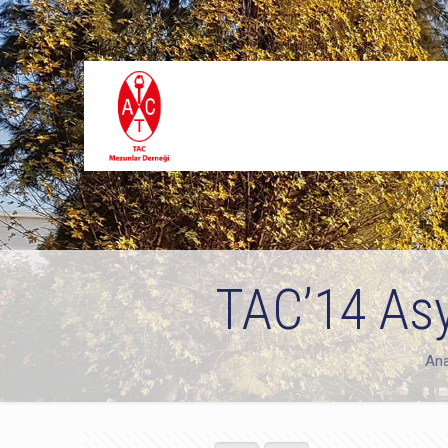
TAC’14 Asy
Ana