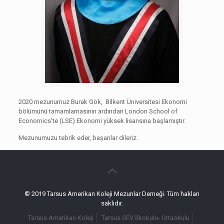
2020 mezunumuz Burak Gök, Bilkent Üniversitesi Ekonomi
bölümünü tamamlamasının ardından London School of
Economics’te (LSE) Ekonomi yüksek lisansına başlamıştır.
Mezunumuzu tebrik eder, başarılar dileriz.
© 2019 Tarsus Amerikan Koleji Mezunlar Derneği. Tüm hakları
saklıdır.
Tarsus Amerikan Koleji
Tarsus SEV İlkokulu- Ortaokulu