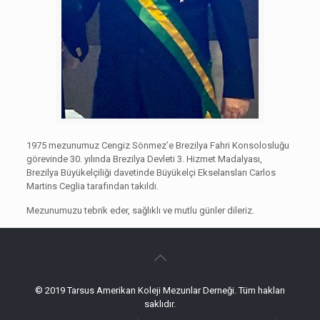
1975 mezunumuz Cengiz Sönmez’e Brezilya Fahri Konsolosluğu
görevinde 30. yılında Brezilya Devleti 3. Hizmet Madalyası,
Brezilya Büyükelçiliği davetinde Büyükelçi Ekselansları Carlos
Martins Ceglia tarafından takıldı.
Mezunumuzu tebrik eder, sağlıklı ve mutlu günler dileriz.
© 2019 Tarsus Amerikan Koleji Mezunlar Derneği. Tüm hakları
saklıdır.