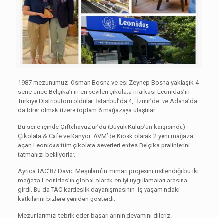
1987 mezunumuz Osman Bosna ve eşi Zeynep Bosna yaklaşık 4
sene önce Belçika’nın en sevilen çikolata markası Leonidas’ın
Türkiye Distribütörü oldular. İstanbul’da 4, İzmir’de ve Adana’da
da birer olmak üzere toplam 6 mağazaya ulaştılar.
Bu sene içinde Çiftehavuzlar’da (Büyük Kulüp’ün karşısında)
Çikolata & Cafe ve Kanyon AVM’de Kiosk olarak 2 yeni mağaza
açan Leonidas tüm çikolata severleri enfes Belçika pralinlerini
tatmanızı bekliyorlar.
Ayrıca TAC’87 David Meşulam’ın mimari projesini üstlendiği bu iki
mağaza Leonidas’ın global olarak en iyi uygulamaları arasına
girdi. Bu da TAC kardeşlik dayanışmasının iş yaşamındaki
katkılarını bizlere yeniden gösterdi.
Mezunlarımızı tebrik eder, başarılarının devamını dileriz.