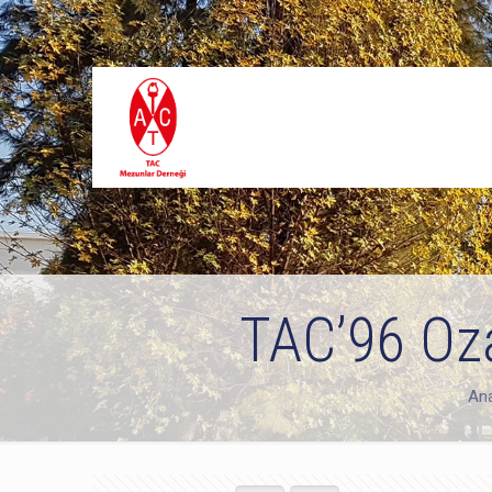
TAC’96 Oza
An