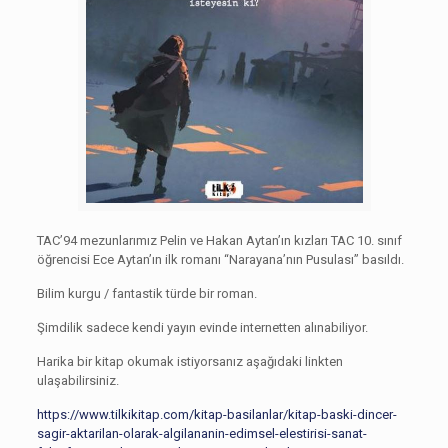
TAC’94 mezunlarımız Pelin ve Hakan Aytan’ın kızları TAC 10. sınıf
öğrencisi Ece Aytan’ın ilk romanı “Narayana’nın Pusulası” basıldı.
Bilim kurgu / fantastik türde bir roman.
Şimdilik sadece kendi yayın evinde internetten alınabiliyor.
Harika bir kitap okumak istiyorsanız aşağıdaki linkten
ulaşabilirsiniz.
https://www.tilkikitap.com/kitap-basilanlar/kitap-baski-dincer-
sagir-aktarilan-olarak-algilananin-edimsel-elestirisi-sanat-