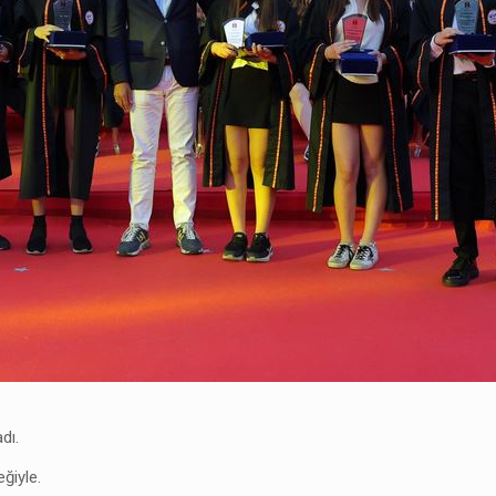
dı.
ğiyle.