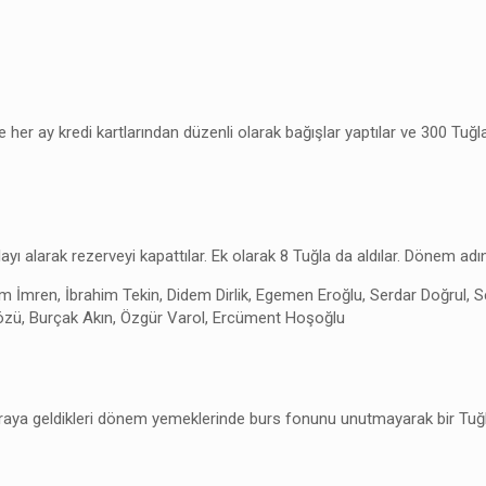
er ay kredi kartlarından düzenli olarak bağışlar yaptılar ve 300 Tuğlayı 
layı alarak rezerveyi kapattılar. Ek olarak 8 Tuğla da aldılar. Dönem adı
m İmren, İbrahim Tekin, Didem Dirlik, Egemen Eroğlu, Serdar Doğrul, S
özü, Burçak Akın, Özgür Varol, Ercüment Hoşoğlu
raya geldikleri dönem yemeklerinde burs fonunu unutmayarak bir Tuğla 