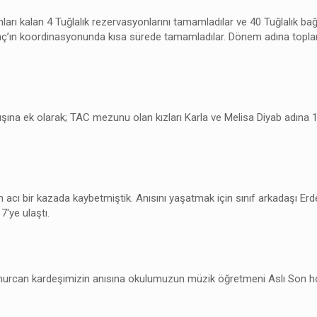
arı kalan 4 Tuğlalık rezervasyonlarını tamamladılar ve 40 Tuğlalık bağış 
nç’ın koordinasyonunda kısa sürede tamamladılar. Dönem adına toplam 60
na ek olarak; TAC mezunu olan kızları Karla ve Melisa Diyab adına 10
ı bir kazada kaybetmiştik. Anısını yaşatmak için sınıf arkadaşı Erde
7'ye ulaştı.
nurcan kardeşimizin anısına okulumuzun müzik öğretmeni Aslı Son hoca