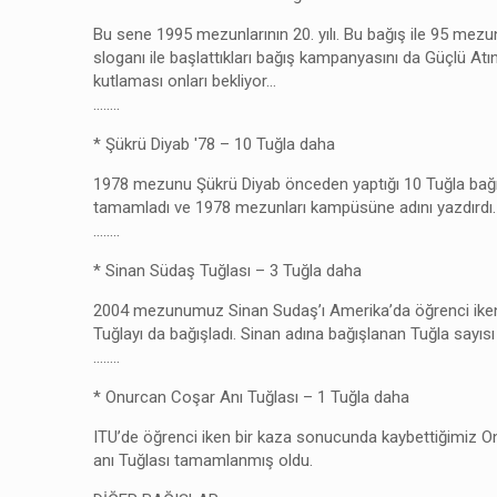
Bu sene 1995 mezunlarının 20. yılı. Bu bağış ile 95 mezunl
sloganı ile başlattıkları bağış kampanyasını da Güçlü Atı
kutlaması onları bekliyor…
……..
* Şükrü Diyab '78 – 10 Tuğla daha
1978 mezunu Şükrü Diyab önceden yaptığı 10 Tuğla bağışı
tamamladı ve 1978 mezunları kampüsüne adını yazdırdı.
……..
* Sinan Südaş Tuğlası – 3 Tuğla daha
2004 mezunumuz Sinan Sudaş’ı Amerika’da öğrenci iken ac
Tuğlayı da bağışladı. Sinan adına bağışlanan Tuğla sayısı 
……..
* Onurcan Coşar Anı Tuğlası – 1 Tuğla daha
ITU’de öğrenci iken bir kaza sonucunda kaybettiğimiz O
anı Tuğlası tamamlanmış oldu.