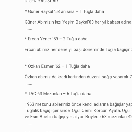
DİĞER BAĞIŞLAR
* Güner Baykal '58 anısına – 1 Tuğla daha
Güner Abimizin kızı Yeşim Baykal'83 her yıl babası adına 
……..
* Ercan Yener '59 – 2 Tuğla daha
Ercan abimiz her sene yıl başı döneminde Tuğla bağışında 
……..
* Özkan Esmer '62 – 1 Tuğla daha
Özkan abimiz de kredi kartından düzenli bağış yaparak 71
……..
* TAC 63 Mezunları – 6 Tuğla daha
1963 mezunu abilerimiz önce kendi adlarına bağışlar yaptı
Tuğlalık bağış içerisinde: Oğul Cemil Korcan Ayata, O
ve Esin Acet'in bağışı yer alıyor. Böylece 63 mezunları 42
……..