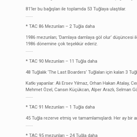
81’ler bu bağışları ile toplamda 53 Tuğlaya ulaştılar.
……..
* TAC 86 Mezunları – 2 Tuğla daha
1986 mezunları; ‘Damlaya damlaya göl olur' düşüncesi ile h
1986 dönemine çok teşekkür ederiz.
……..
* TAC 90 Mezunları – 11 Tuğla daha
48 Tuğlalık 'The Last Boarders' Tuğlaları için kalan 3 Tuğ
Katkı yapanlar: Ali Ersev Yılmaz, Orhan Hakan Atalay, Ce
Mehmet Özel, Cansın Küçükcan, Alper Arazlı, Selman G
……..
* TAC 91 Mezunları – 1 Tuğla daha
45 Tuğla rezerve etmiş ve tamamlamışlardı. Her ay bir a
……..
* TAC 95 mezunları – 24 Tuğla daha