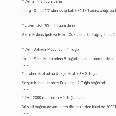
* Center – 8 Tuğla daha
ihangir Sonat '72 abimiz, şirketi CENTER adına aldığı bu tu
……..
* Erdem Gök '83 – 1 Tuğla daha
Azmi, Erdem, İpek ve Buket Gök adına 32 Tuğlayı hedefle
……..
* Cem Bahadır Mutlu '86 – 1 Tuğla
Eşi Elif Saral Mutlu adına 8 Tuğlalık alanı tamamladıktan s
……..
* İbrahim Erol adına Sezgin Erol '89 – 2 Tuğla
Sezgin babası İbrahim Erol adına 2 Tuğla bağışladı.
……..
* TAC 2000 mezunları – 1 Tuğla daha
Düzenli bağışa devam eden dönemlerden birisi de 2000'ler. 
……..