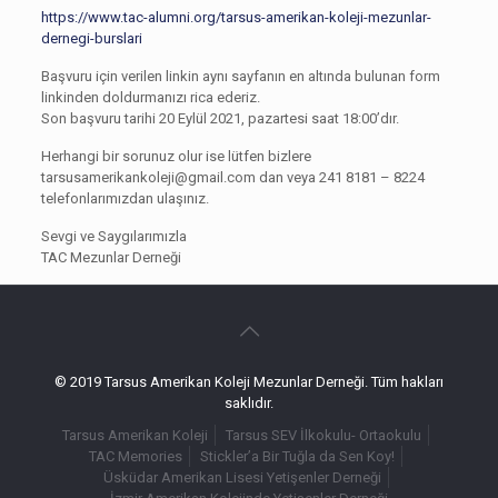
https://www.tac-alumni.org/tarsus-amerikan-koleji-mezunlar-
dernegi-burslari
Başvuru için verilen linkin aynı sayfanın en altında bulunan form
linkinden doldurmanızı rica ederiz.
Son başvuru tarihi 20 Eylül 2021, pazartesi saat 18:00’dır.
Herhangi bir sorunuz olur ise lütfen bizlere
tarsusamerikankoleji@gmail.com
dan veya 241 8181 – 8224
telefonlarımızdan ulaşınız.
Sevgi ve Saygılarımızla
TAC Mezunlar Derneği
© 2019 Tarsus Amerikan Koleji Mezunlar Derneği. Tüm hakları
saklıdır.
Tarsus Amerikan Koleji
Tarsus SEV İlkokulu- Ortaokulu
TAC Memories
Stickler’a Bir Tuğla da Sen Koy!
Üsküdar Amerikan Lisesi Yetişenler Derneği