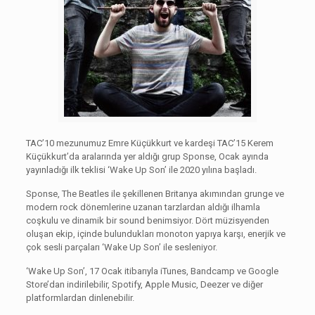
TAC’10 mezunumuz Emre Küçükkurt ve kardeşi TAC’15 Kerem
Küçükkurt’da aralarında yer aldığı grup Sponse, Ocak ayında
yayınladığı ilk teklisi ‘Wake Up Son’ ile 2020 yılına başladı.
Sponse, The Beatles ile şekillenen Britanya akımından grunge ve
modern rock dönemlerine uzanan tarzlardan aldığı ilhamla
coşkulu ve dinamik bir sound benimsiyor. Dört müzisyenden
oluşan ekip, içinde bulundukları monoton yapıya karşı, enerjik ve
çok sesli parçaları ‘Wake Up Son’ ile sesleniyor.
‘Wake Up Son’, 17 Ocak itibarıyla iTunes, Bandcamp ve Google
Store’dan indirilebilir, Spotify, Apple Music, Deezer ve diğer
platformlardan dinlenebilir.