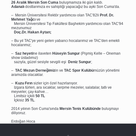
26 Aralık Mersin Son Cuma
buluşmamıza iki gün kaldı.
Adanalı
dostlarımıza ev sahipliği yapacağız bu ayki Son Cuma'da.
– Mersin Üniversitesi Rektör yardımcısı olan TAC'82li
Prof. Dr.
Mehmet Yağcı
ve
Mersin Üniversitesi Tıp Fakültesi Başhekim yardımcısı olan TAC'94
mezunumuz
Doç.Dr. Hakan Aytan;
– Bu yıl TAC'ye yeni gelen yabancı hocalarımız ve TAC'den emekli
hocalarımız;
–
Saz heyeti
ne ilaveten
Hüseyin Sungur
(Pişmiş Kelle – Oneman
show üstadımız)
sazıyla, güzel sesiyle sevgili eşi
Deniz Sungur
;
–
TAC
Mezun Derneğimiz
in ve
TAC Spor Kulübü
müzün yönetimi
aramızda olacaklar.
–
Kuzu Fırın
sizler için özel hazırlanıyor.
Izgara türleri, ara sıcaklar, serpme mezeler, salatalar, tatlı ve
meyveler, çay-kahve…
Limitsiz içkili
50 TL
İçkisiz
35 TL
.
2014 yılının Son Cuma'sında
Mersin Tenis Kulübünde
buluşmayı
diliyoruz.
Erdoğan Hoca