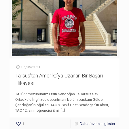
05/05/2021
Tarsus’tan Amerika’ya Uzanan Bir Başarı
Hikayesi
TAC’77 mezunumuz Ersin Şendoğan ile Tarsus Sev
Ortaokulu İngilizce departmanı bölüm başkanı Gülden
Şendoğan’in oğulları, TAC 9. Sınıf Onat Sendoğan’in abisi,
TAC 12. sınıf öğrencisi Emir
[…]
1
Daha fazlasını göster